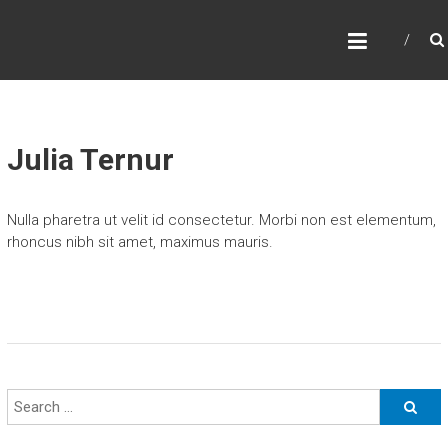
Skip
P
to
content
A
C
I
F
Julia Ternur
I
C
Nulla pharetra ut velit id consectetur. Morbi non est elementum,
N
rhoncus nibh sit amet, maximus mauris.
O
R
T
H
W
E
S