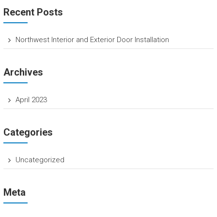
T
Recent Posts
H
O
Northwest Interior and Exterior Door Installation
M
E
Archives
O
W
April 2023
N
E
Categories
R
H
Uncategorized
o
m
e
Meta
S
e