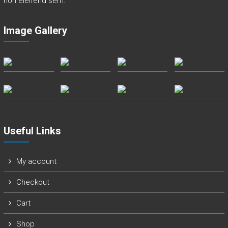
non eleifend sem.
a
n
Image Gallery
d
E
v
e
r
e
t
t
Useful Links
My account
Checkout
Cart
Shop